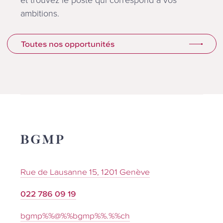
et trouvez le poste qui correspond à vos
ambitions.
Toutes nos opportunités
Rue de Lausanne 15, 1201 Genève
022 786 09 19
bgmp%%@%%bgmp%%.%%ch