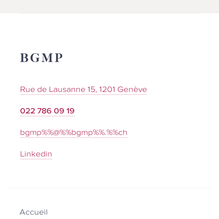
Rue de Lausanne 15, 1201 Genève
022 786 09 19
bgmp%%@%%bgmp%%.%%ch
Linkedin
Main
navigation
Accueil